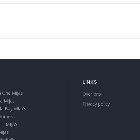
LINKS
 One Mijas
Over ons
a Mijas
Privacy policy
a Bay Villa\'s
 Homes
I - MIJAS
Mijas
Marbella