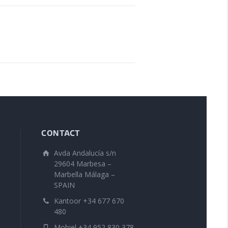
CONTACT
Avda Andalucía s/n
29604 Marbesa –
Marbella Málaga –
SPAIN
Kantoor +34 677 670
480
Mobiel +34 952 830 378