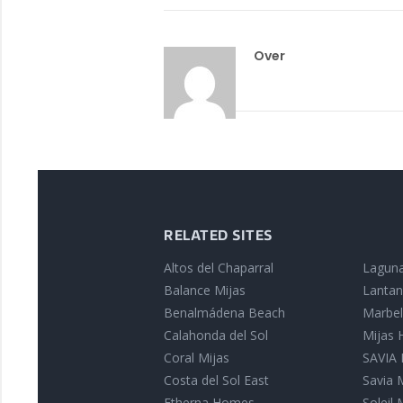
Over
RELATED SITES
Altos del Chaparral
Laguna
Balance Mijas
Lantan
Benalmádena Beach
Marbell
Calahonda del Sol
Mijas
Coral Mijas
SAVIA I
Costa del Sol East
Savia 
Etherna Homes
Soleil 