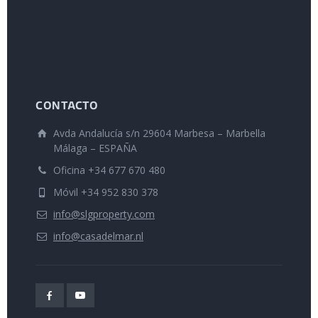
CONTACTO
Avda Andalucía s/n 29604 Marbesa – Marbella
Málaga – ESPAÑA
Oficina +34 677 670 480
Móvil +34 952 830 378
info@slgproperty.com
info@casadelmar.nl