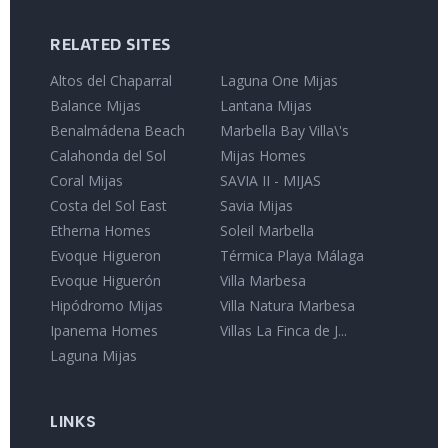
RELATED SITES
Altos del Chaparral
Laguna One Mijas
Balance Mijas
Lantana Mijas
Benalmádena Beach
Marbella Bay Villa\'s
Calahonda del Sol
Mijas Homes
Coral Mijas
SAVIA II - MIJAS
Costa del Sol East
Savia Mijas
Etherna Homes
Soleil Marbella
Evoque Higueron
Térmica Playa Málaga
Evoque Higuerón
Villa Marbesa
Hipódromo Mijas
Villa Natura Marbesa
Ipanema Homes
Villas La Finca de J...
Laguna Mijas
LINKS