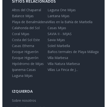
SITIOS RELACIONADOS
Altos del Chaparral
Laguna One Mijas
Balance Mijas
Lantana Mijas
Playa de Benalmádena
Villas en la Bahía de Marbella
Calahonda del Sol
Casas Mijas
Coral Mijas
SAVIA II - MIJAS
Costa del Sol Este
Savia Mijas
Casas Etherna
Soleil Marbella
Evoque Higuerón
Baños termales de Playa Málaga
Evoque Higuerón
Villa Marbesa
Hipódromo de Mijas
Villa Natura Marbesa
Ipanema Casas
Villas La Finca de J...
Laguna Mijas
IZQUIERDA
Sobre nosotros