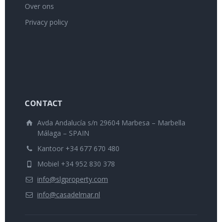
Over ons
Privacy policy
CONTACT
Avda Andalucía s/n 29604 Marbesa – Marbella
Málaga – SPAIN
Kantoor +34 677 670 480
Mobiel +34 952 830 378
info@slgproperty.com
info@casadelmar.nl