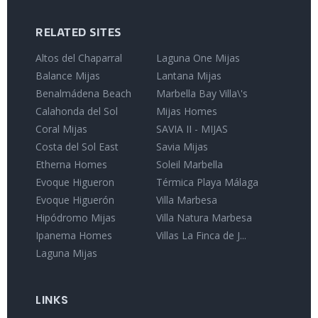
RELATED SITES
Altos del Chaparral
Laguna One Mijas
Balance Mijas
Lantana Mijas
Benalmádena Beach
Marbella Bay Villa\'s
Calahonda del Sol
Mijas Homes
Coral Mijas
SAVIA II - MIJAS
Costa del Sol East
Savia Mijas
Etherna Homes
Soleil Marbella
Evoque Higueron
Térmica Playa Málaga
Evoque Higuerón
Villa Marbesa
Hipódromo Mijas
Villa Natura Marbesa
Ipanema Homes
Villas La Finca de J...
Laguna Mijas
LINKS