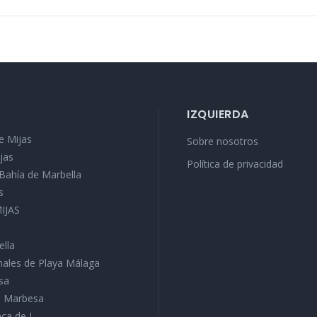
IZQUIERDA
e Mijas
Sobre nosotros
jas
Política de privacidad
a Bahía de Marbella
s
MIJAS
ella
ales de Playa Málaga
sa
ra Marbesa
ca de J...