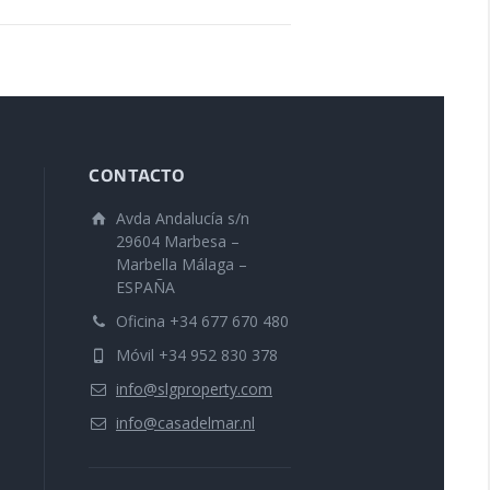
CONTACTO
Avda Andalucía s/n
29604 Marbesa –
Marbella Málaga –
ESPAÑA
Oficina +34 677 670 480
Móvil +34 952 830 378
info@slgproperty.com
info@casadelmar.nl