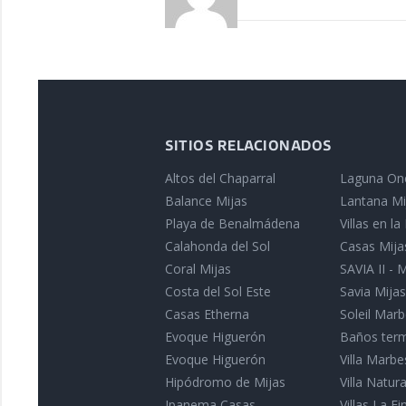
SITIOS RELACIONADOS
Altos del Chaparral
Laguna On
Balance Mijas
Lantana Mi
Playa de Benalmádena
Villas en l
Calahonda del Sol
Casas Mija
Coral Mijas
SAVIA II - 
Costa del Sol Este
Savia Mijas
Casas Etherna
Soleil Marb
Evoque Higuerón
Baños term
Evoque Higuerón
Villa Marbe
Hipódromo de Mijas
Villa Natu
Ipanema Casas
Villas La Fin