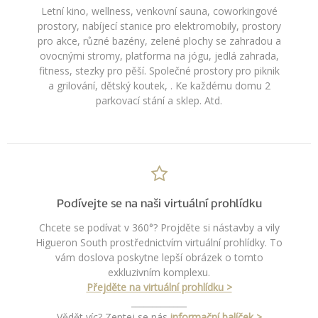
Letní kino, wellness, venkovní sauna, coworkingové
prostory, nabíjecí stanice pro elektromobily, prostory
pro akce, různé bazény, zelené plochy se zahradou a
ovocnými stromy, platforma na jógu, jedlá zahrada,
fitness, stezky pro pěší. Společné prostory pro piknik
a grilování, dětský koutek, . Ke každému domu 2
parkovací stání a sklep. Atd.
Podívejte se na naši virtuální prohlídku
Chcete se podívat v 360°? Projděte si nástavby a vily
Higueron South prostřednictvím virtuální prohlídky. To
vám doslova poskytne lepší obrázek o tomto
exkluzivním komplexu.
Přejděte na virtuální prohlídku >
_____________
Vědět víc? Zeptej se nás
informační balíček >