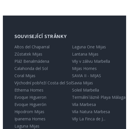
SOUVISEJÍCÍ STRÁNKY
Altos del Chaparral
Laguna One Mijas
Zůstatek Mijas
Lantana Mijas
Pláž Benalmádena
Vily v zálivu Marbella
Calahonda del Sol
Mijas Homes
Coral Mijas
SAVIA II - MIJAS
Východní pobřeží Costa del Sol
Savia Mijas
Etherna Homes
Soleil Marbella
Evoque Higueron
Termální lázně Playa Málaga
Evoque Higuerón
Vila Marbesa
Hipodrom Mijas
Vila Natura Marbesa
Ipanema Homes
Vily La Finca de J...
Laguna Mijas