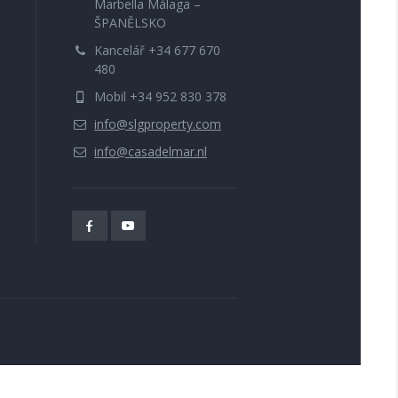
Marbella Málaga –
ŠPANĚLSKO
Kancelář +34 677 670
480
Mobil +34 952 830 378
info@slgproperty.com
info@casadelmar.nl