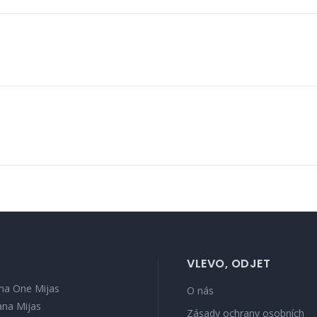
VLEVO, ODJET
na One Mijas
O nás
ana Mijas
Zásady ochrany osobních