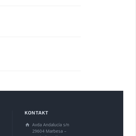
KONTAKT
Avda Andalucía s/n
29604 Marbesa –