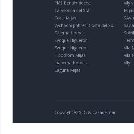
Pláž Benalmádena
Vily 
Calahonda del Sol
Mija
Coral Mijas
SAVIA
Východní pobřeží Costa del Sol
Savia
Etherna Homes
Solei
Evoque Higueron
Term
Evoque Higuerón
Vila
Hipodrom Mijas
Vila
Ipanema Homes
Vily L
Laguna Mijas
Copyright © SLG & Casadelmar