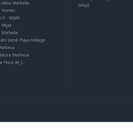
v zálivu Marbella
údajů
s Homes
 II - MIJAS
 Mijas
l Marbella
ální lázně Playa Málaga
 Marbesa
 Natura Marbesa
a Finca de J...