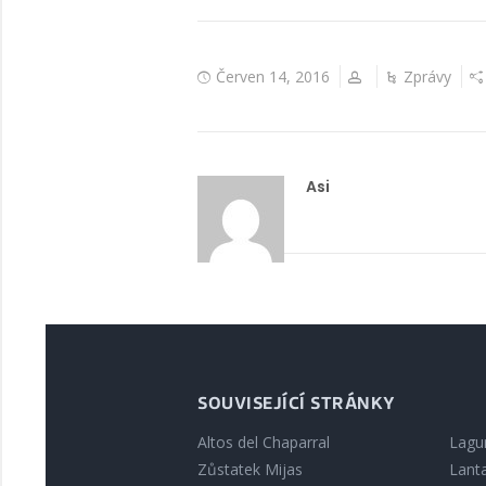
Červen 14, 2016
Zprávy
Asi
SOUVISEJÍCÍ STRÁNKY
Altos del Chaparral
Lagu
Zůstatek Mijas
Lant