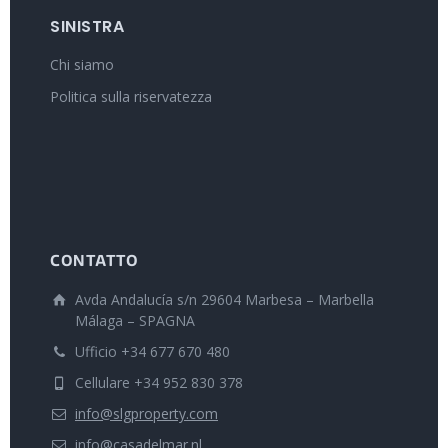
SINISTRA
Chi siamo
Politica sulla riservatezza
CONTATTO
Avda Andalucía s/n 29604 Marbesa – Marbella
Málaga – SPAGNA
Ufficio +34 677 670 480
Cellulare +34 952 830 378
info@slgproperty.com
info@casadelmar.nl