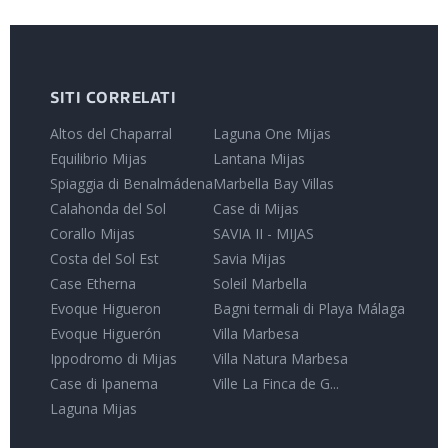
SITI CORRELATI
Altos del Chaparral
Laguna One Mijas
Equilibrio Mijas
Lantana Mijas
Spiaggia di Benalmádena
Marbella Bay Villas
Calahonda del Sol
Case di Mijas
Corallo Mijas
SAVIA II - MIJAS
Costa del Sol Est
Savia Mijas
Case Etherna
Soleil Marbella
Evoque Higueron
Bagni termali di Playa Málaga
Evoque Higuerón
Villa Marbesa
Ippodromo di Mijas
Villa Natura Marbesa
Case di Ipanema
Ville La Finca de G...
Laguna Mijas