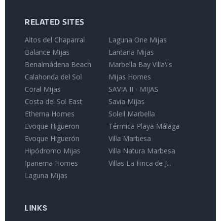
RELATED SITES
Altos del Chaparral
Laguna One Mijas
Balance Mijas
Lantana Mijas
Benalmádena Beach
Marbella Bay Villa\'s
Calahonda del Sol
Mijas Homes
Coral Mijas
SAVIA II - MIJAS
Costa del Sol East
Savia Mijas
Etherna Homes
Soleil Marbella
Evoque Higueron
Térmica Playa Málaga
Evoque Higuerón
Villa Marbesa
Hipódromo Mijas
Villa Natura Marbesa
Ipanema Homes
Villas La Finca de J...
Laguna Mijas
LINKS