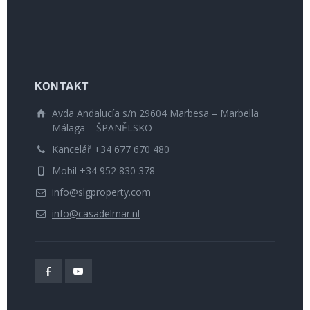
KONTAKT
Avda Andalucía s/n 29604 Marbesa – Marbella
Málaga – ŠPANĚLSKO
Kancelář +34 677 670 480
Mobil +34 952 830 378
info@slgproperty.com
info@casadelmar.nl