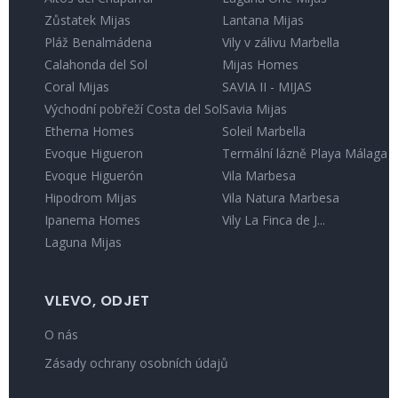
Zůstatek Mijas
Lantana Mijas
Pláž Benalmádena
Vily v zálivu Marbella
Calahonda del Sol
Mijas Homes
Coral Mijas
SAVIA II - MIJAS
Východní pobřeží Costa del Sol
Savia Mijas
Etherna Homes
Soleil Marbella
Evoque Higueron
Termální lázně Playa Málaga
Evoque Higuerón
Vila Marbesa
Hipodrom Mijas
Vila Natura Marbesa
Ipanema Homes
Vily La Finca de J...
Laguna Mijas
VLEVO, ODJET
O nás
Zásady ochrany osobních údajů