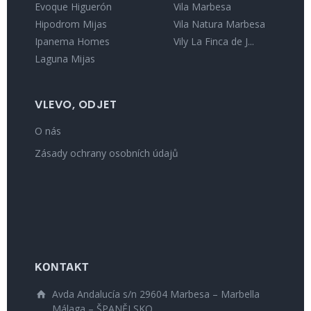
Evoque Higuerón
Vila Marbesa
Hipodrom Mijas
Vila Natura Marbesa
Ipanema Homes
Vily La Finca de J...
Laguna Mijas
VLEVO, ODJET
O nás
Zásady ochrany osobních údajů
KONTAKT
Avda Andalucía s/n 29604 Marbesa – Marbella
Málaga – ŠPANĚLSKO