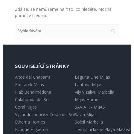
Zdá se, že nemůžeme najít to, co hledáte. Možná
pomůže hledání.
SOUVISEJÍCÍ STRÁNKY
Altos del Chaparral
Laguna One Mijas
Zůstatek Mijas
Lantana Mijas
Pláž Benalmádena
Vily v zálivu Marbella
Calahonda del Sol
Mijas Homes
Coral Mijas
SAVIA II - MIJAS
Východní pobřeží Costa del Sol
Savia Mijas
Etherna Homes
Soleil Marbella
Evoque Higueron
Termální lázně Playa Málaga